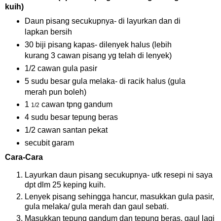
kuih)
Daun pisang secukupnya- di layurkan dan di
lapkan bersih
30 biji pisang kapas- dilenyek halus (lebih
kurang 3 cawan pisang yg telah di lenyek)
1/
2
cawan gula pasir
5 sudu besar gula melaka- di racik halus (gula
merah pun boleh)
1
cawan tpng gandum
1/2
4 sudu besar tepung beras
1/
2
cawan santan pekat
secubit garam
Cara-Cara
Layurkan daun pisang secukupnya- utk resepi ni saya
dpt dlm 25 keping kuih.
Lenyek pisang sehingga hancur, masukkan gula pasir,
gula melaka/ gula merah dan gaul sebati.
Masukkan tepung gandum dan tepung beras, gaul lagi