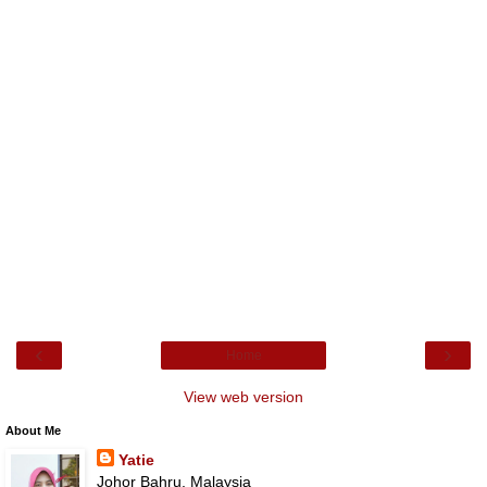
‹
›
Home
View web version
About Me
Yatie
Johor Bahru, Malaysia