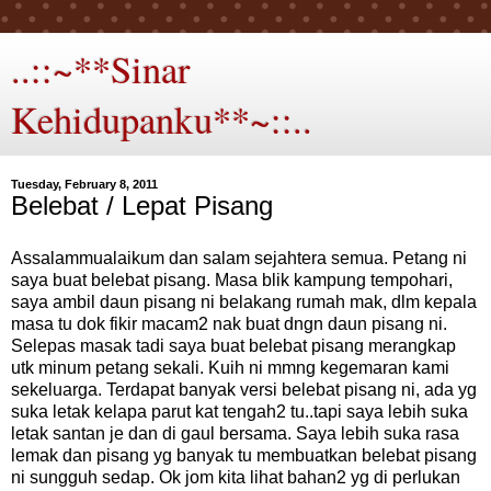
..::~**Sinar
Kehidupanku**~::..
Tuesday, February 8, 2011
Belebat / Lepat Pisang
Assalammualaikum dan salam sejahtera semua. Petang ni
saya buat belebat pisang. Masa blik kampung tempohari,
saya ambil daun pisang ni belakang rumah mak, dlm kepala
masa tu dok fikir macam2 nak buat dngn daun pisang ni.
Selepas masak tadi saya buat belebat pisang merangkap
utk minum petang sekali. Kuih ni mmng kegemaran kami
sekeluarga. Terdapat banyak versi belebat pisang ni, ada yg
suka letak kelapa parut kat tengah2 tu..tapi saya lebih suka
letak santan je dan di gaul bersama. Saya lebih suka rasa
lemak dan pisang yg banyak tu membuatkan belebat pisang
ni sungguh sedap. Ok jom kita lihat bahan2 yg di perlukan