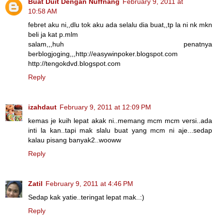
Buat Duit Dengan Nuffnang
February 9, 2011 at
10:58 AM
febret aku ni,,dlu tok aku ada selalu dia buat,,tp la ni nk mkn
beli ja kat p.mlm
salam,,,huh penatnya
berblogjoging,,,http://easywinpoker.blogspot.com
http://tengokdvd.blogspot.com
Reply
izahdaut
February 9, 2011 at 12:09 PM
kemas je kuih lepat akak ni..memang mcm mcm versi..ada
inti la kan..tapi mak slalu buat yang mcm ni aje...sedap
kalau pisang banyak2..wooww
Reply
Zatil
February 9, 2011 at 4:46 PM
Sedap kak yatie..teringat lepat mak..:)
Reply