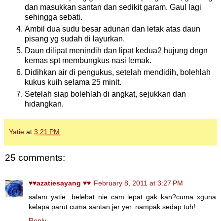
dan masukkan santan dan sedikit garam. Gaul lagi
sehingga sebati.
Ambil dua sudu besar adunan dan letak atas daun
pisang yg sudah di layurkan.
Daun dilipat menindih dan lipat kedua2 hujung dngn
kemas spt membungkus nasi lemak.
Didihkan air di pengukus, setelah mendidih, bolehlah
kukus kuih selama 25 minit.
Setelah siap bolehlah di angkat, sejukkan dan
hidangkan.
Yatie
at
3:21 PM
25 comments:
♥♥azatiesayang ♥♥
February 8, 2011 at 3:27 PM
salam yatie...belebat nie cam lepat gak kan?cuma xguna
kelapa parut cuma santan jer yer..nampak sedap tuh!
Reply